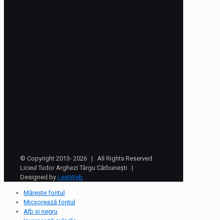
© Copyright 2013-
2026 | All Rights Reserved
Liceul Tudor Arghezi Târgu Cărbunești |
Designed by
LeetWeb
Mărește fontul
Micșorează fontul
Alb și negru